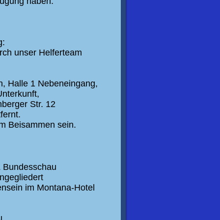
rfügung haben.
g:
rch unser
Helferteam
n
,
Halle 1 Nebeneingang,
 Unterkunft,
berger Str. 12
ernt.
em Beisammen sein
.
Z
Bundesschau
angegliedert
ensein
im Montana-Hotel
l