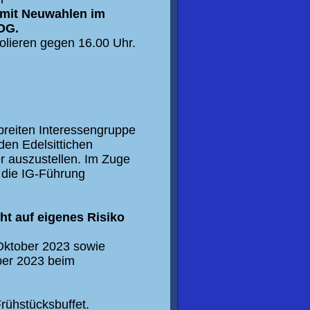
mit Neuwahlen
im
 OG.
olieren
gegen
16.00
Uhr
.
breiten Interessengruppe
den Edelsittichen
er auszustellen. Im Zuge
h die IG-Führung
ht auf eigenes Risiko
Oktober
20
23
sowie
er
20
23
beim
 Frühstück
sbuffet.