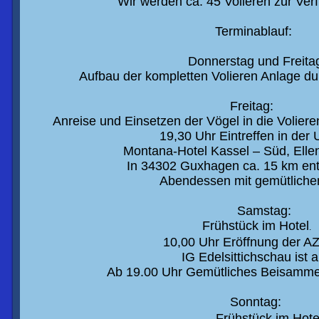
Wir werden ca. 45 Volieren zur Ve
Terminablauf:
Donnerstag und Freita
Aufbau der kompletten Volieren Anlage du
Freitag:
Anreise und
Einsetzen der Vögel
in die
V
oliere
19,30 Uhr
E
intreffen in der
Montana-Hotel Kassel – Süd, Ellen
In 34302
G
uxhagen
c
a.
15
km entf
Abendessen mit gemütlich
Samstag:
Frühstück im
Hotel
.
10,00
Uhr Eröffnung der A
IG Edelsittichschau ist 
Ab 19.00 Uhr Gemütliches Beisamm
Sonntag:
Frühstück
im Hote