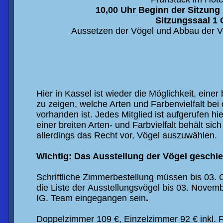
10,
0
0 Uhr
Beginn der Sitzung
Sitzungssaal 1
Aussetzen der Vögel und Abbau der V
Hier in Kassel ist
wieder
die Möglichkeit
,
einer 
zu zeigen, welche Arten und Farbenvielfalt bei 
vorhanden ist. Jedes Mitglied ist aufgerufen hi
einer breiten Arten-
und Farbvielfalt behält sic
allerdings das Recht vor
,
Vögel auszuwählen.
Wichtig: Das Ausstellung der Vögel geschie
S
chriftliche Zimmerbestellung
m
üssen
bis 0
3
.
die
Liste der
Ausstellungsvögel
bis
03
.
Novemb
IG.
Team
eingegangen sein
.
Doppelzimmer
109
€, Einzelzimmer
92
€
inkl.