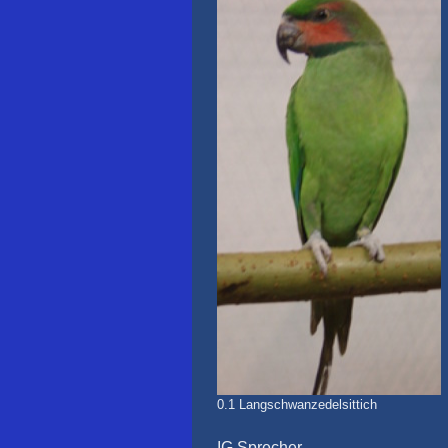
0.1 Langschwanzedelsittich
IG Sprecher