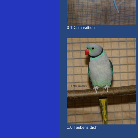
0.1 Chinasittich
1.0 Taubensittich