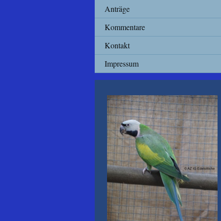
Anträge
Kommentare
Kontakt
Impressum