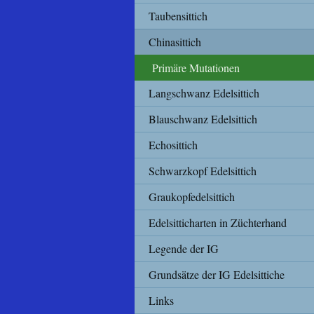
Taubensittich
Chinasittich
Primäre Mutationen
Langschwanz Edelsittich
Blauschwanz Edelsittich
Echosittich
Schwarzkopf Edelsittich
Graukopfedelsittich
Edelsitticharten in Züchterhand
Legende der IG
Grundsätze der IG Edelsittiche
Links