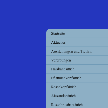
Startseite
Aktuelles
Ausstellungen und Treffen
Vererbungen
Halsbandsittich
Pflaumenkopfsittich
Rosenkopfsittich
Alexandersittich
Rosenbrustbartsittich